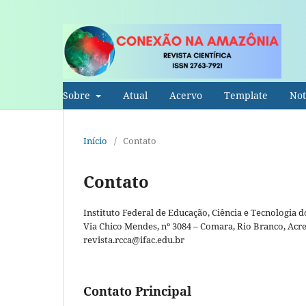
Sobre
Atual
Acervo
Template
Not
Início
/
Contato
Contato
Instituto Federal de Educação, Ciência e Tecnologia d
Via Chico Mendes, nº 3084 – Comara, Rio Branco, Acre
revista.rcca@ifac.edu.br
Contato Principal